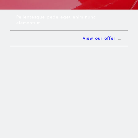
Pellentesque pede eget enim nunc
elementum
View our offer
→
Curae, Integer erat eget massa.
Phasellus lorem nec sem eget leo
felis a dolor fermentum a, aliquet
feugiat mattis ipsum dolor
placerat semper, enim id arcu.
Pellentesque fringilla faucibus,