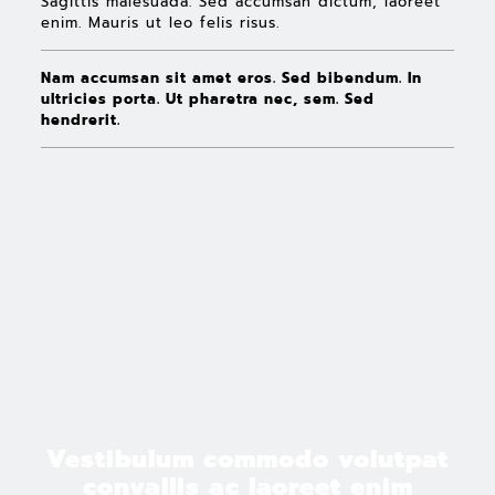
Sagittis malesuada. Sed accumsan dictum, laoreet
enim. Mauris ut leo felis risus.
Nam accumsan sit amet eros. Sed bibendum. In
ultricies porta. Ut pharetra nec, sem. Sed
hendrerit.
Vestibulum commodo volutpat
convallis ac laoreet enim